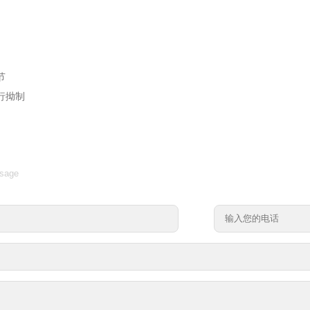
节
行拗制
sage