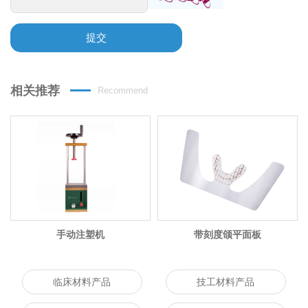
提交
相关推荐
Recommend
手动注塑机
带刻度颌平面板
临床材料产品
技工材料产品