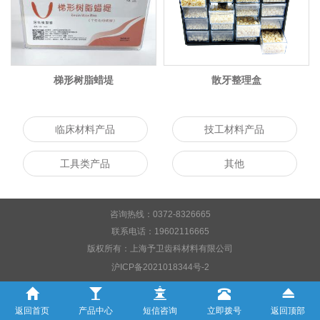
梯形树脂蜡堤
散牙整理盒
临床材料产品
技工材料产品
工具类产品
其他
咨询热线：0372-8326665
联系电话：19602116665
版权所有：上海予卫齿科材料有限公司
沪ICP备2021018344号-2
返回首页
产品中心
短信咨询
立即拨号
返回顶部