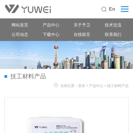
En

网站首页
产品中心
关于予卫
技术交流
公司动态
下载中心
在线留言
联系我们
技工材料产品

当前位置：
首页
>
产品中心
>
技工材料产品